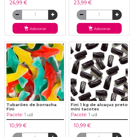
26,99 €
23,99 €
Adicionar
Adicionar
Tubarões de borracha
Fini 1 kg de alcaçuz preto
Fini
mini tacotes
Pacote:
1 ud
Pacote:
1 ud
10,99 €
10,99 €