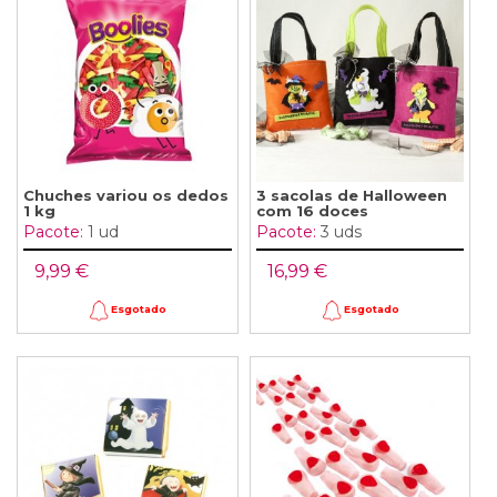
Chuches variou os dedos
3 sacolas de Halloween
1 kg
com 16 doces
Pacote:
1 ud
Pacote:
3 uds
9,99 €
16,99 €
Esgotado
Esgotado