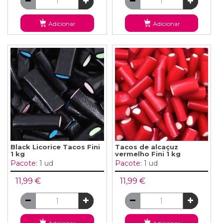
Adicionar
Adicionar
Black Licorice Tacos Fini
Tacos de alcaçuz
1 kg
vermelho Fini 1 kg
Pacote:
1 ud
Pacote:
1 ud
11,99 €
11,99 €