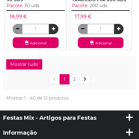
Pacote:
30 uds
Pacote:
200 uds
18,99 €
17,99 €
Adicionar
Adicionar
Mostrar tudo
1
2
Mostrar 1 - 40 de 51 produtos
Festas Mix - Artigos para Festas
Informação