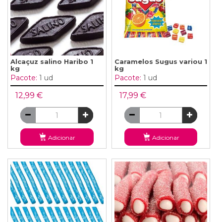
Alcaçuz salino Haribo 1
Caramelos Sugus variou 1
kg
kg
Pacote:
1 ud
Pacote:
1 ud
12,99 €
17,99 €
Adicionar
Adicionar