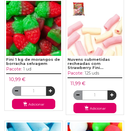
Fini 1 kg de morangos de
Nuvens submetidas
borracha selvagem
recheadas com
Strawberry Fini...
Pacote:
1 ud
Pacote:
125 uds
10,99 €
11,99 €
Adicionar
Adicionar