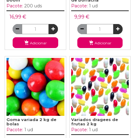
boom
de borracha
Pacote:
200 uds
Pacote:
1 ud
16,99 €
9,99 €
Adicionar
Adicionar
Goma variada 2 kg de
Variados dragees de
bolas
frutas 2 kg
Pacote:
1 ud
Pacote:
1 ud