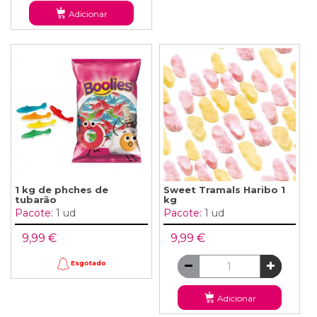
Adicionar
1 kg de phches de
Sweet Tramals Haribo 1
tubarão
kg
Pacote:
1 ud
Pacote:
1 ud
9,99 €
9,99 €
Esgotado
Adicionar