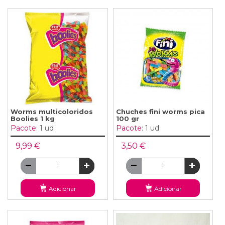
Worms multicoloridos
Chuches fini worms pica
Boolies 1 kg
100 gr
Pacote:
1 ud
Pacote:
1 ud
9,99 €
3,50 €
Adicionar
Adicionar