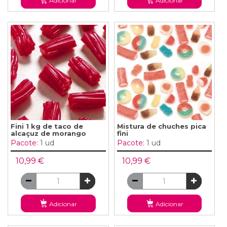
Adicionar
Adicionar
Fini 1 kg de taco de
Mistura de chuches pica
alcaçuz de morango
fini
Pacote:
1 ud
Pacote:
1 ud
10,99 €
10,99 €
Adicionar
Adicionar