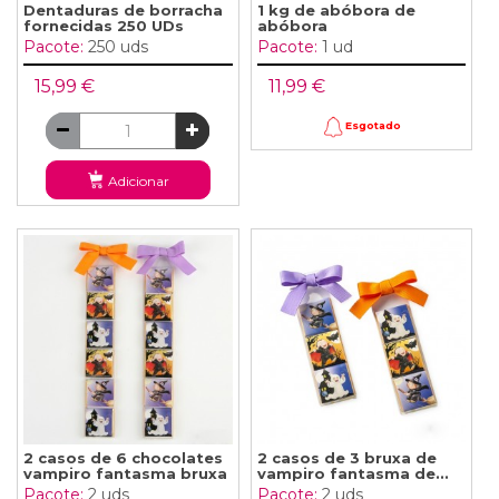
Dentaduras de borracha
1 kg de abóbora de
fornecidas 250 UDs
abóbora
Pacote:
250 uds
Pacote:
1 ud
15,99 €
11,99 €
Esgotado
Adicionar
2 casos de 6 chocolates
2 casos de 3 bruxa de
vampiro fantasma bruxa
vampiro fantasma de...
Pacote:
2 uds
Pacote:
2 uds