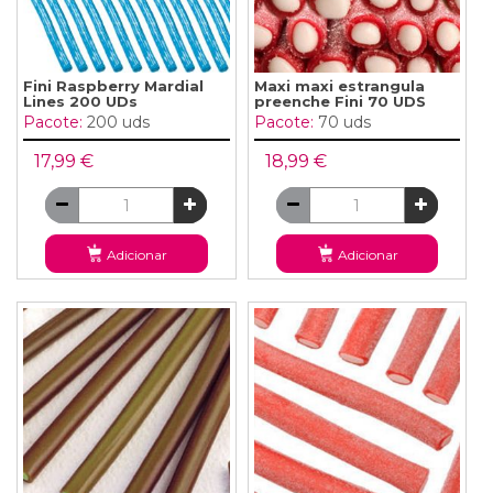
Fini Raspberry Mardial
Maxi maxi estrangula
Lines 200 UDs
preenche Fini 70 UDS
Pacote:
200 uds
Pacote:
70 uds
17,99 €
18,99 €
Adicionar
Adicionar