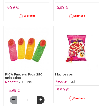
6,99 €
5,99 €
Esgotado
Esgotado
PICA Fingers Pica 250
1 kg ossos
unidades
Pacote:
1 ud
Pacote:
250 uds
9,99 €
15,99 €
Esgotado