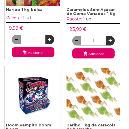
Haribo 1 kg bolsa
Caramelos Sem Açúcar
de Goma Variados 1 Kg
Pacote:
1 ud
Pacote:
1 ud
9,99 €
23,99 €
Adicionar
Adicionar
Boom vampiro boom
Haribo 1 kg de caracóis