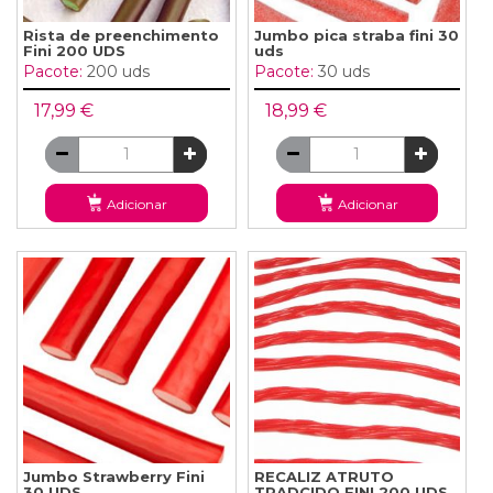
Rista de preenchimento
Jumbo pica straba fini 30
Fini 200 UDS
uds
Pacote:
200 uds
Pacote:
30 uds
17,99 €
18,99 €
Adicionar
Adicionar
Jumbo Strawberry Fini
RECALIZ ATRUTO
30 UDS
TRADCIDO FINI 200 UDS