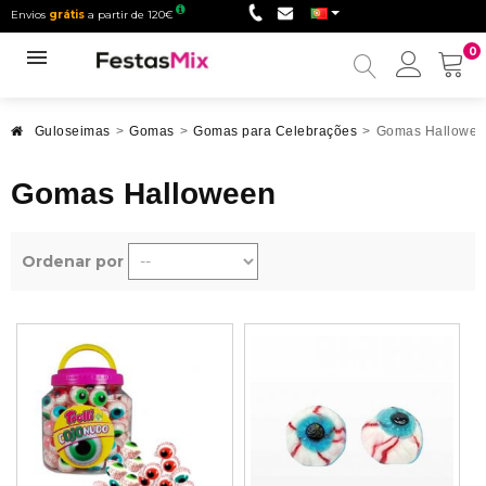
Envios
grátis
a partir de 120€
0
Minha
conta
Guloseimas
>
Gomas
>
Gomas para Celebrações
>
Gomas Hallowee
Gomas Halloween
Ordenar por