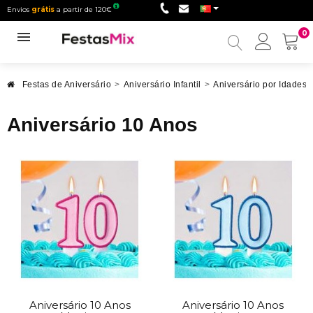
Envios
grátis
a partir de 120€
0
Minha
conta
Festas de Aniversário
>
Aniversário Infantil
>
Aniversário por Idades I
Aniversário 10 Anos
Aniversário 10 Anos
Aniversário 10 Anos