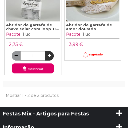
Abridor de garrafa de
Abridor de garrafa de
chave solar com loop 11...
amor dourado
Pacote:
1 ud
Pacote:
1 ud
2,75 €
3,99 €
Esgotado
Adicionar
Mostrar 1 - 2 de 2 produtos
Festas Mix - Artigos para Festas
Informação