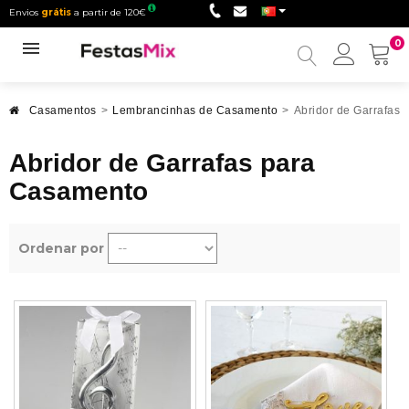
Envios
grátis
a partir de 120€
0
Minha
conta
Casamentos
>
Lembrancinhas de Casamento
>
Abridor de Garrafas
Abridor de Garrafas para
Casamento
Ordenar por