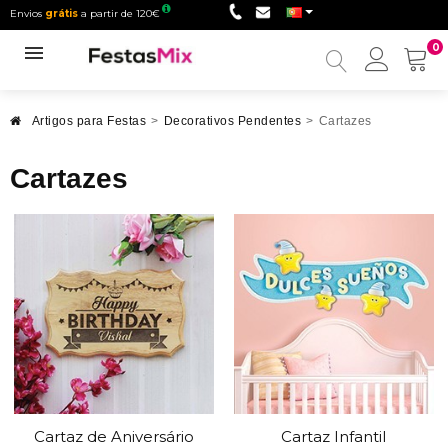
Envios
grátis
a partir de 120€
0
Minha
conta
Artigos para Festas
>
Decorativos Pendentes
>
Cartazes
Cartazes
Cartaz de Aniversário
Cartaz Infantil