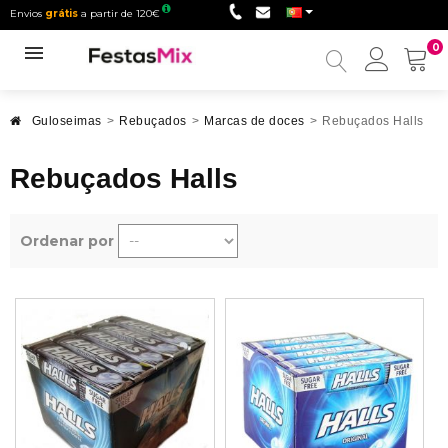
Envios
grátis
a partir de 120€
0
Minha
conta
Guloseimas
>
Rebuçados
>
Marcas de doces
>
Rebuçados Halls
Rebuçados Halls
Ordenar por