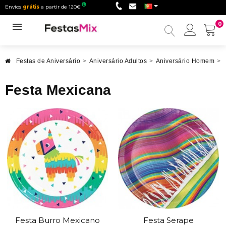
Envios
grátis
a partir de 120€
0
Minha
conta
Festas de Aniversário
>
Aniversário Adultos
>
Aniversário Homem
>
Festa Mexicana
Festa Burro Mexicano
Festa Serape