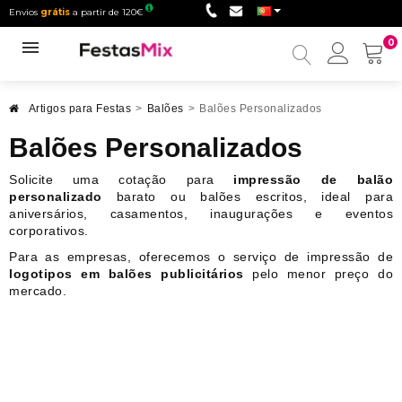
Envios
grátis
a partir de 120€
0
Minha
conta
Artigos para Festas
>
Balões
>
Balões Personalizados
Balões Personalizados
Solicite uma cotação para
impressão de balão
personalizado
barato ou balões escritos, ideal para
aniversários, casamentos, inaugurações e eventos
corporativos.
Para as empresas, oferecemos o serviço de impressão de
logotipos em balões publicitários
pelo menor preço do
mercado.