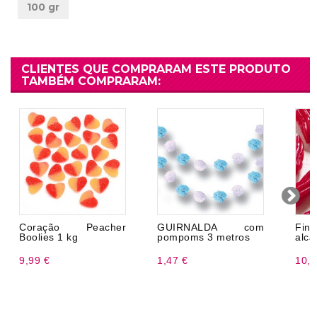
100 gr
CLIENTES QUE COMPRARAM ESTE PRODUTO
TAMBÉM COMPRARAM:
Coração Peacher
GUIRNALDA com
Fini
Boolies 1 kg
pompoms 3 metros
alca
9,99 €
1,47 €
10,9