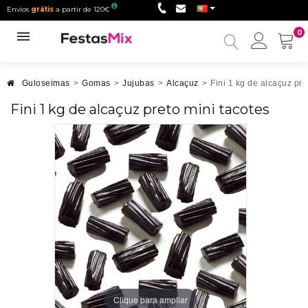
Envios
grátis
a partir de 120€
0
Minha
conta
Guloseimas
>
Gomas
>
Jujubas
>
Alcaçuz
>
Fini 1 kg de alcaçuz pre
Fini 1 kg de alcaçuz preto mini tacotes
Clique para ampliar