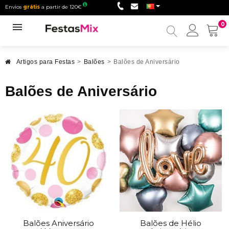
Envios
grátis
a partir de 120€
0
Minha
conta
Artigos para Festas
>
Balões
>
Balões de Aniversário
Balões de Aniversário
Balões Aniversário
Balões de Hélio