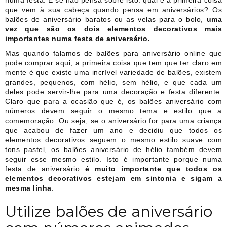
numa festa. E se não pensa sobre isto: qual é a primeira coisa
que vem à sua cabeça quando pensa em aniversários? Os
balões de aniversário baratos ou as velas para o bolo,
uma
vez que são os dois elementos decorativos mais
importantes numa festa de aniversário.
Mas quando falamos de balões para aniversário online que
pode comprar aqui, a primeira coisa que tem que ter claro em
mente é que existe uma incrível variedade de balões, existem
grandes, pequenos, com hélio, sem hélio, e que cada um
deles pode servir-lhe para uma decoração e festa diferente.
Claro que para a ocasião que é, os balões aniversário com
números devem seguir o mesmo tema e estilo que a
comemoração. Ou seja, se o aniversário for para uma criança
que acabou de fazer um ano e decidiu que todos os
elementos decorativos seguem o mesmo estilo suave com
tons pastel, os balões aniversário de hélio também devem
seguir esse mesmo estilo. Isto é importante porque numa
festa de aniversário
é muito importante que todos os
elementos decorativos estejam em sintonia e sigam a
mesma linha
.
Utilize balões de aniversário