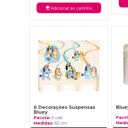
Adicionar ao carrinho
6 Decorações Suspensas
Blue
Bluey
Paco
Pacote:
6 uds
Medi
Medidas:
60 cm