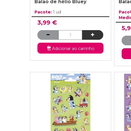
Balão de hélio Bluey
Balã
Pacote:
1 ud
Paco
Medi
3,99 €
5,
Adicionar ao carrinho