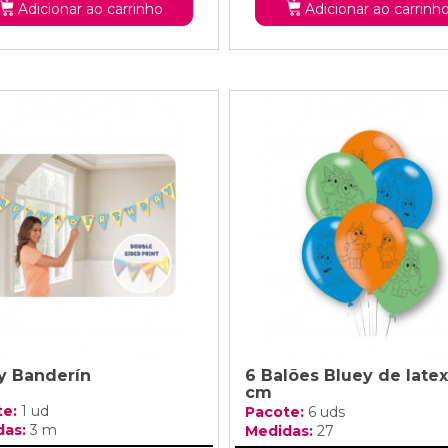
Adicionar ao carrinho
Adicionar ao carrinh
y Banderín
6 Balões Bluey de latex
cm
te:
1 ud
Pacote:
6 uds
das:
3 m
Medidas:
27