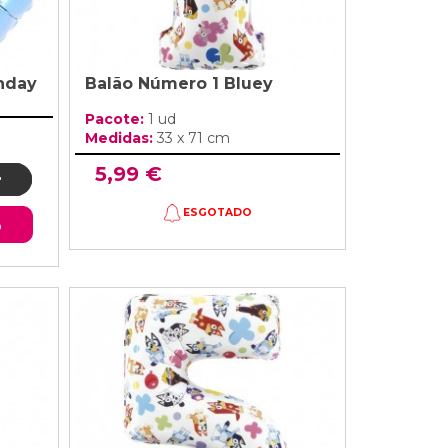
thday
Balão Número 1 Bluey
Pacote:
1 ud
Medidas:
33 x 71 cm
5,99 €
ESGOTADO
o