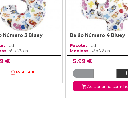
o Número 3 Bluey
Balão Número 4 Bluey
te:
1 ud
Pacote:
1 ud
das:
45 x 75 cm
Medidas:
52 x 72 cm
99 €
5,99 €
ESGOTADO
Adicionar ao carrinh