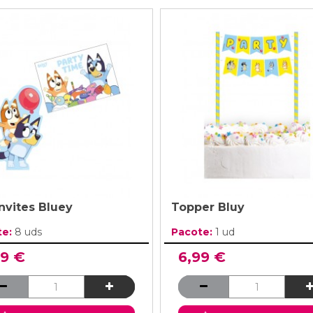
nvites Bluey
Topper Bluy
te:
8 uds
Pacote:
1 ud
99 €
6,99 €