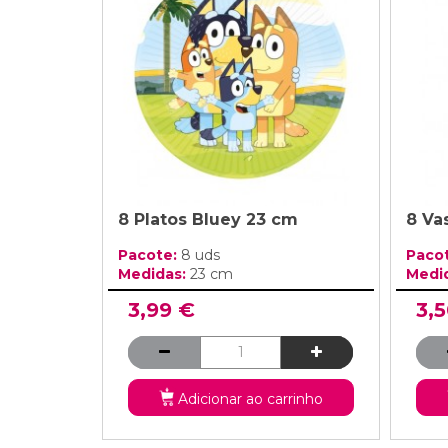
Grinaldas Cas
Ver Mais
Ver Mais
Decoração Aniv
Ver Mais
Ver Mais
8 Platos Bluey 23 cm
8 Va
Pacote:
8 uds
Paco
Medidas:
23 cm
Medi
3,99 €
3,
Adicionar ao carrinho