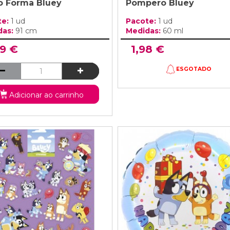
o Forma Bluey
Pompero Bluey
te:
1 ud
Pacote:
1 ud
das:
91 cm
Medidas:
60 ml
99 €
1,98 €
ESGOTADO
Adicionar ao carrinho