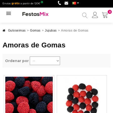
Envios
grátis
a partir de 120€
0
Minha
conta
Guloseimas
>
Gomas
>
Jujubas
>
Amoras de Gomas
Amoras de Gomas
Ordenar por