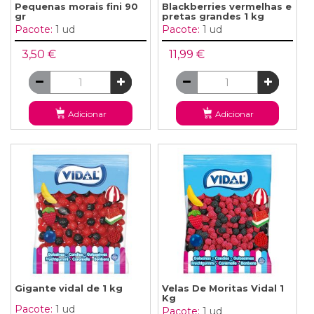
Pequenas morais fini 90
Blackberries vermelhas e
gr
pretas grandes 1 kg
Pacote:
1 ud
Pacote:
1 ud
3,50 €
11,99 €
Adicionar
Adicionar
Gigante vidal de 1 kg
Velas De Moritas Vidal 1
Kg
Pacote:
1 ud
Pacote:
1 ud