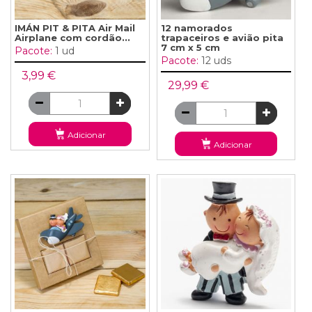
IMÁN PIT & PITA Air Mail
12 namorados
Airplane com cordão...
trapaceiros e avião pita
7 cm x 5 cm
Pacote:
1 ud
Pacote:
12 uds
3,99 €
29,99 €
Adicionar
Adicionar