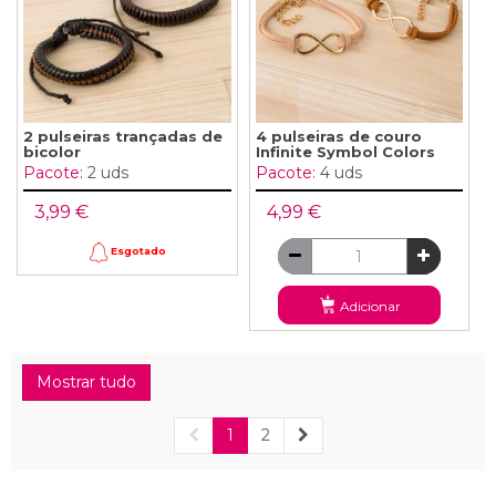
2 pulseiras trançadas de
4 pulseiras de couro
bicolor
Infinite Symbol Colors
Pacote:
2 uds
Pacote:
4 uds
3,99 €
4,99 €
Esgotado
Adicionar
Mostrar tudo
1
2