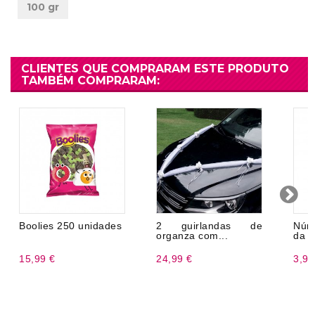
100 gr
CLIENTES QUE COMPRARAM ESTE PRODUTO
TAMBÉM COMPRARAM:
Boolies 250 unidades
2 guirlandas de
Núm
organza com...
da f
15,99 €
24,99 €
3,99