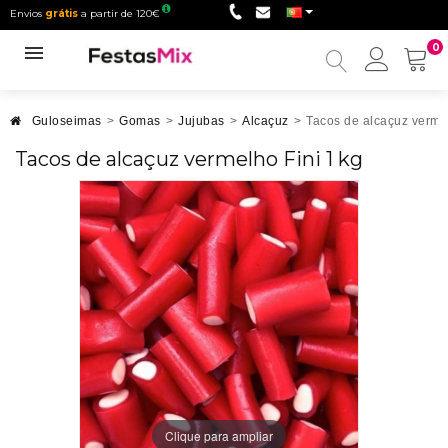
Envios
grátis
a partir de 120€
0
Minha
conta
Guloseimas
>
Gomas
>
Jujubas
>
Alcaçuz
>
Tacos de alcaçuz vermel
Tacos de alcaçuz vermelho Fini 1 kg
Clique para ampliar