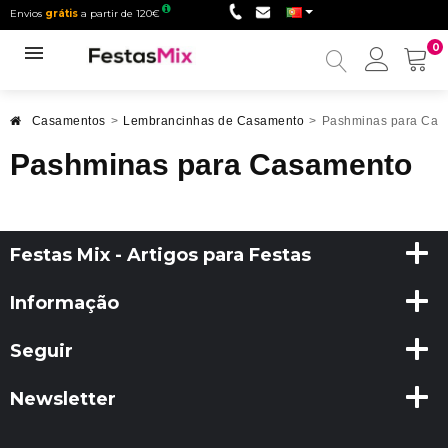
Envios
grátis
a partir de 120€
0
Minha
conta
Casamentos
>
Lembrancinhas de Casamento
>
Pashminas para Cas
Pashminas para Casamento
Festas Mix - Artigos para Festas
Informação
Seguir
Newsletter