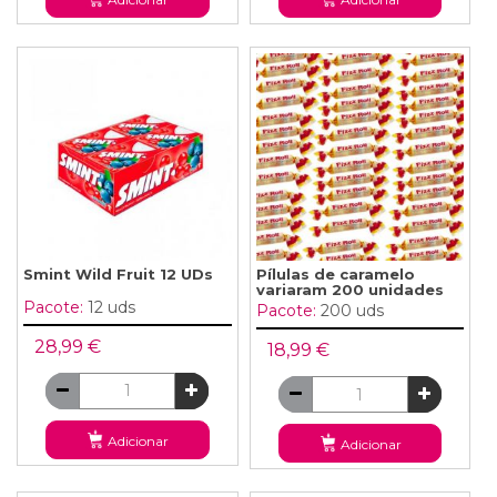
Smint Wild Fruit 12 UDs
Pílulas de caramelo
variaram 200 unidades
Pacote:
12 uds
Pacote:
200 uds
28,99 €
18,99 €
Adicionar
Adicionar