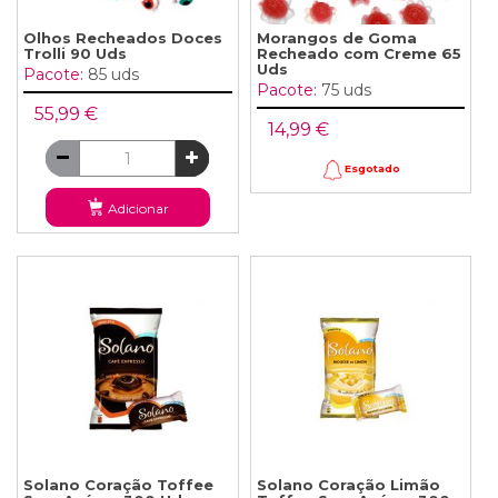
Olhos Recheados Doces
Morangos de Goma
Trolli 90 Uds
Recheado com Creme 65
Uds
Pacote:
85 uds
Pacote:
75 uds
55,99 €
14,99 €
Esgotado
Adicionar
Solano Coração Toffee
Solano Coração Limão