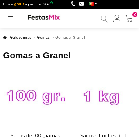
Envios
grátis
a partir de 120€
0
Minha
conta
Guloseimas
>
Gomas
>
Gomas a Granel
Gomas a Granel
Sacos de 100 gramas
Sacos Chuches de 1