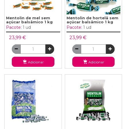
Mentolin de mel sem
Mentolin de hortelã sem
açúcar balsâmico 1 kg
açúcar balsâmico 1 kg
Pacote:
1 ud
Pacote:
1 ud
23,99 €
23,99 €
Adicionar
Adicionar