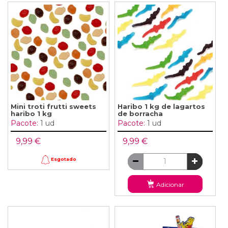
Mini troti frutti sweets
Haribo 1 kg de lagartos
haribo 1 kg
de borracha
Pacote:
1 ud
Pacote:
1 ud
9,99 €
9,99 €
Esgotado
Adicionar