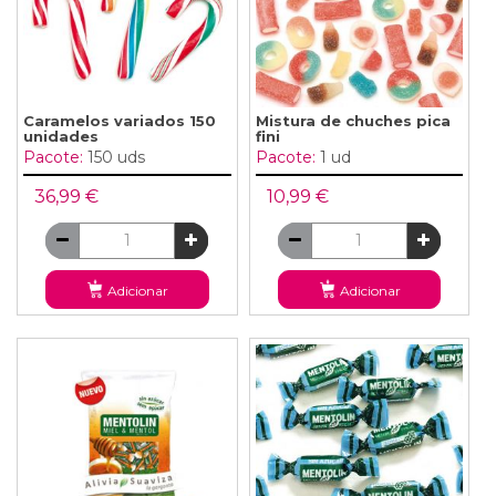
Caramelos variados 150
Mistura de chuches pica
unidades
fini
Pacote:
150 uds
Pacote:
1 ud
36,99 €
10,99 €
Adicionar
Adicionar