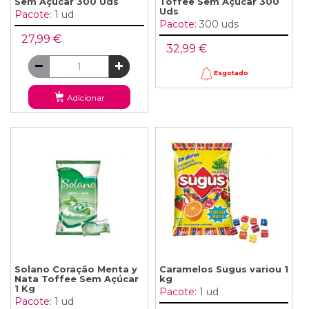
Sem Açúcar 300 Uds
Toffee Sem Açúcar 300
Uds
Pacote:
1 ud
Pacote:
300 uds
27,99 €
32,99 €
Esgotado
Adicionar
Solano Coração Menta y
Caramelos Sugus variou 1
Nata Toffee Sem Açúcar
kg
1 Kg
Pacote:
1 ud
Pacote:
1 ud