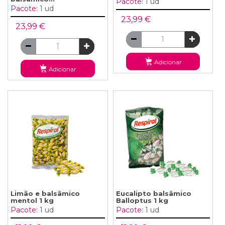
Pacote:
1 ud
Pacote:
1 ud
23,99 €
23,99 €
Adicionar
Adicionar
Limão e balsâmico
Eucalipto balsâmico
mentol 1 kg
Balloptus 1 kg
Pacote:
1 ud
Pacote:
1 ud