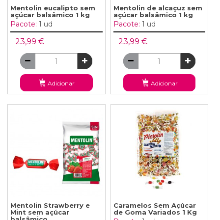
Mentolin eucalipto sem
Mentolin de alcaçuz sem
açúcar balsâmico 1 kg
açúcar balsâmico 1 kg
Pacote:
1 ud
Pacote:
1 ud
23,99 €
23,99 €
Adicionar
Adicionar
Mentolin Strawberry e
Caramelos Sem Açúcar
Mint sem açúcar
de Goma Variados 1 Kg
balsâmico...