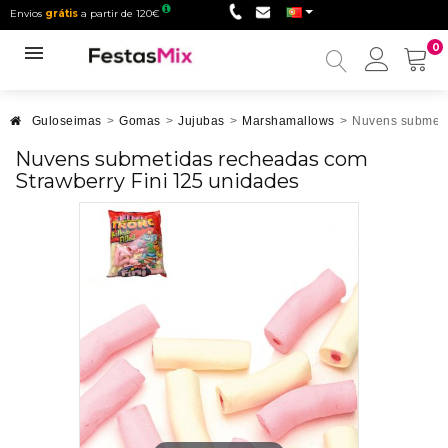
Envios
grátis
a partir de 120€
0
Minha
conta
Guloseimas
>
Gomas
>
Jujubas
>
Marshamallows
>
Nuvens submeti
Nuvens submetidas recheadas com
Strawberry Fini 125 unidades