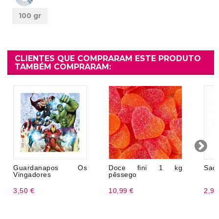
100 gr
CLIENTES QUE COMPRARAM ESTE PRODUTO
TAMBÉM COMPRARAM:
Guardanapos Os
Doce fini 1 kg
Saco
Vingadores
pêssego
3,50 €
10,99 €
2,99