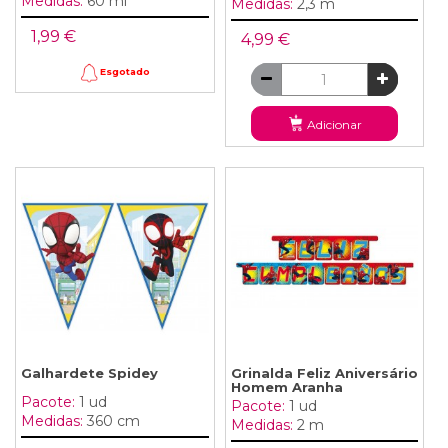
Medidas:
60 ml
Medidas:
2,3 m
1,99 €
4,99 €
Esgotado
Adicionar
Galhardete Spidey
Grinalda Feliz Aniversário
Homem Aranha
Pacote:
1 ud
Pacote:
1 ud
Medidas:
360 cm
Medidas:
2 m