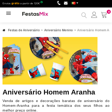
Envios
grátis
a partir de 120€
0
Minha
conta
Festas de Aniversário
>
Aniversário Menino
>
Aniversário Homem Ar
Aniversário Homem Aranha
Venda de artigos e decorações baratas de aniversário do
Homem-Aranha para a festa temática dos seus filhos ao
melhor preço online.