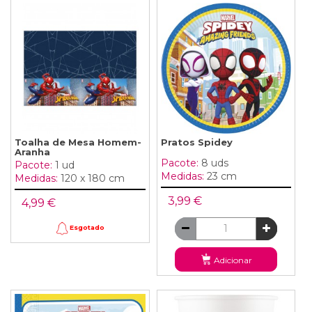
Toalha de Mesa Homem-
Pratos Spidey
Aranha
Pacote:
8 uds
Pacote:
1 ud
Medidas:
23 cm
Medidas:
120 x 180 cm
3,99 €
4,99 €
Esgotado
Adicionar