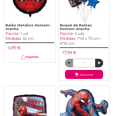
Balão Metálico Homem-
Buquê de Balões
Aranha
Homem-Aranha
Pacote:
1 ud
Pacote:
5 uds
Medidas:
45 cm
Medidas:
1*43 x 73 cm -
4*45 cm
4,99 €
17,99 €
Esgotado
Adicionar