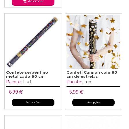
Adicionar
Confete serpentino
Confeti Cannon com 60
metalizado 80 cm
cm de estrelas
Pacote:
1 ud
Pacote:
1 ud
6,99 €
5,99 €
Ver opções
Ver opções