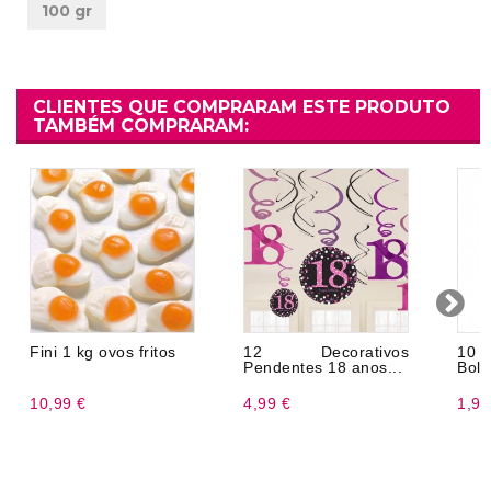
100 gr
CLIENTES QUE COMPRARAM ESTE PRODUTO
TAMBÉM COMPRARAM:
Fini 1 kg ovos fritos
12 Decorativos
10 
Pendentes 18 anos...
Boli
10,99 €
4,99 €
1,99