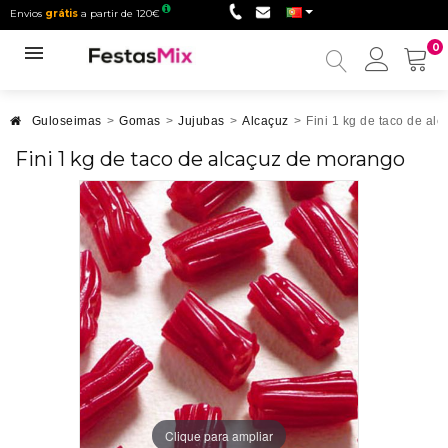
Envios
grátis
a partir de 120€
0
Minha
conta
Guloseimas
>
Gomas
>
Jujubas
>
Alcaçuz
>
Fini 1 kg de taco de al
Fini 1 kg de taco de alcaçuz de morango
Clique para ampliar