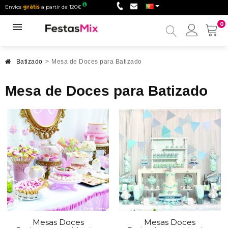
Envios
grátis
a partir de 120€
0
Minha
conta
Batizado
>
Mesa de Doces para Batizado
Mesa de Doces para Batizado
Mesas Doces
Mesas Doces