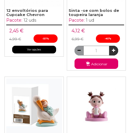
12 envoltórios para
Sinta -se com bolos de
Cupcake Chevron
toupeira laranja
Pacote:
12 uds
Pacote:
1 ud
2,45 €
4,12 €
4,99 €
-51%
6,99 €
-41%
Ver opções
Adicionar