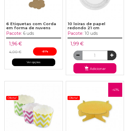
6 Etiquetas com Corda
10 loiras de papel
em forma de nuvens
redondo 21 cm
Pacote:
6 uds
Pacote:
10 uds
1,96 €
1,99 €
4,00 €
-51%
Ver opções
Adicionar
-41%
Oferta!
Oferta!