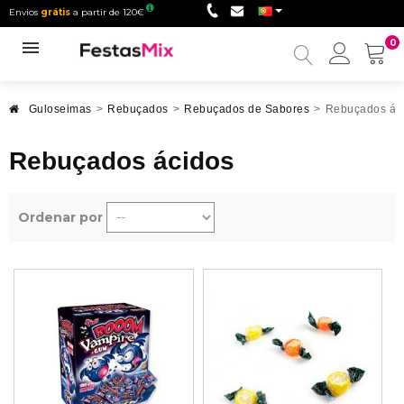
Envios
grátis
a partir de 120€
0
Minha
conta
Guloseimas
>
Rebuçados
>
Rebuçados de Sabores
>
Rebuçados ác
Rebuçados ácidos
Ordenar por