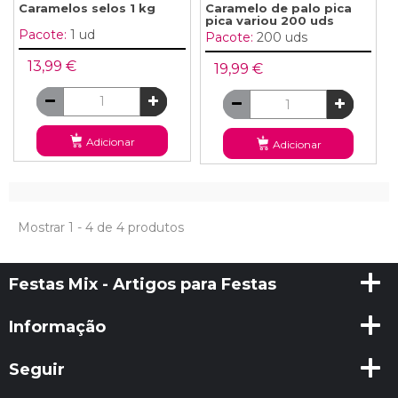
Caramelos selos 1 kg
Caramelo de palo pica
pica variou 200 uds
Pacote:
1 ud
Pacote:
200 uds
13,99 €
19,99 €
Adicionar
Adicionar
Mostrar 1 - 4 de 4 produtos
Festas Mix - Artigos para Festas
Informação
Seguir