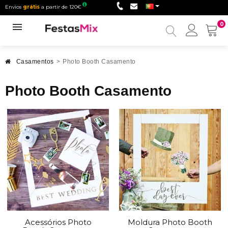
Envios
grátis
a partir de 120€
0
Minha
conta
Casamentos
>
Photo Booth Casamento
Photo Booth Casamento
Acessórios Photo
Moldura Photo Booth