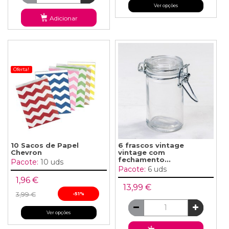
Ver opções
Adicionar
Oferta!
10 Sacos de Papel
6 frascos vintage
Chevron
vintage com
fechamento...
Pacote:
10 uds
Pacote:
6 uds
1,96 €
13,99 €
3,99 €
-51%
Ver opções