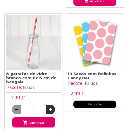
Adicionar
8 garrafas de vidro
10 Sacos com Bolinhas
branco com 6x15 cm de
Candy Bar
bengala
Pacote:
10 uds
Pacote:
8 uds
2,99 €
17,99 €
Ver opções
Adicionar