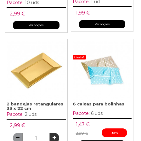
Pacote:
1 ud
Pacote:
10 uds
1,99 €
2,99 €
Ver opções
Ver opções
Oferta!
2 bandejas retangulares
6 caixas para bolinhas
33 x 22 cm
Pacote:
6 uds
Pacote:
2 uds
1,47 €
2,99 €
2,99 €
-51%