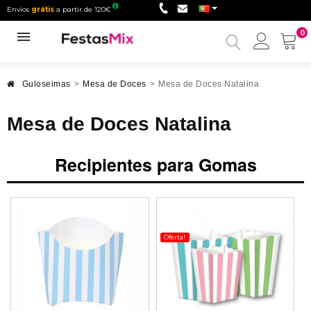
Envios
grátis
a partir de 120€
0
Minha
conta
Guloseimas
>
Mesa de Doces
>
Mesa de Doces Natalina
Mesa de Doces Natalina
Recipientes para Gomas
Oferta!