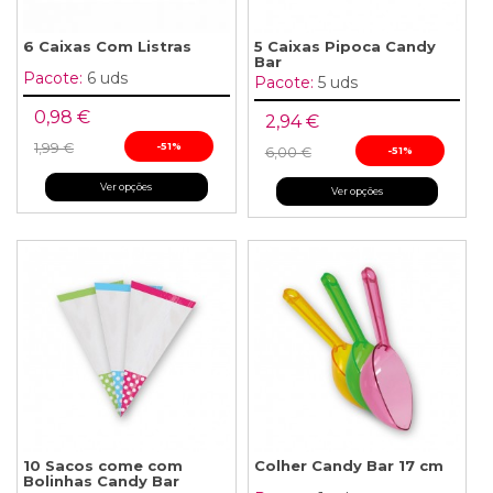
6 Caixas Com Listras
5 Caixas Pipoca Candy
Bar
Pacote:
6 uds
Pacote:
5 uds
0,98 €
2,94 €
1,99 €
-51%
6,00 €
-51%
Ver opções
Ver opções
10 Sacos come com
Colher Candy Bar 17 cm
Bolinhas Candy Bar