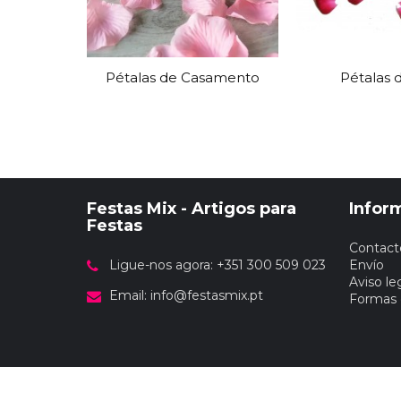
Grinaldas Cas
Ver Mais
Ver Mais
Decoração Aniv
Ver Mais
Ver Mais
Pétalas de Casamento
Pétalas 
Festas Mix - Artigos para
Infor
Festas
Contact
Ligue-nos agora: +351 300 509 023
Envío
Aviso le
Email:
info@festasmix.pt
Formas