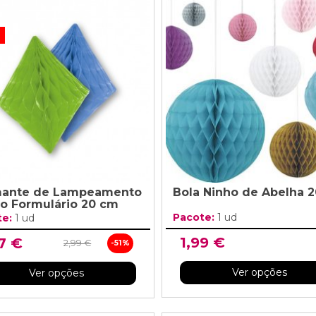
!
ante de Lampeamento
Bola Ninho de Abelha 
 o Formulário 20 cm
Pacote:
1 ud
te:
1 ud
1,99 €
7 €
2,99 €
-51%
Ver opções
Ver opções