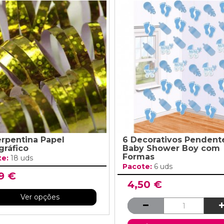
erpentina Papel
6 Decorativos Pendent
gráfico
Baby Shower Boy com
Formas
te:
18 uds
Pacote:
6 uds
9 €
4,50 €
Ver opções