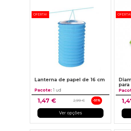
OFERTA!
OFERTA
Lanterna de papel de 16 cm
Diam
para
Pacote:
1 ud
Paco
1,47 €
1,4
2,99 €
-51%
Ver opções