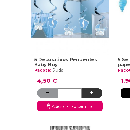
Grinaldas Cas
Ver Mais
Ver Mais
Decoração Aniv
Ver Mais
Ver Mais
5 Decorativos Pendentes
5 Se
Baby Boy
pape
Pacote:
5 uds
Paco
4,50 €
1,9
Adicionar ao carrinho