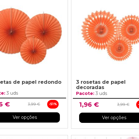
setas de papel redondo
3 rosetas de papel
decoradas
te:
3 uds
Pacote:
3 uds
6 €
1,96 €
3,99 €
-51%
3,99 €
Ver opções
Ver opções