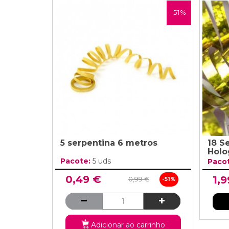
-51%
5 serpentina 6 metros
18 S
Holo
Pacote:
5 uds
Paco
0,49 €
1,9
0,99 €
-51%
Adicionar ao carrinho