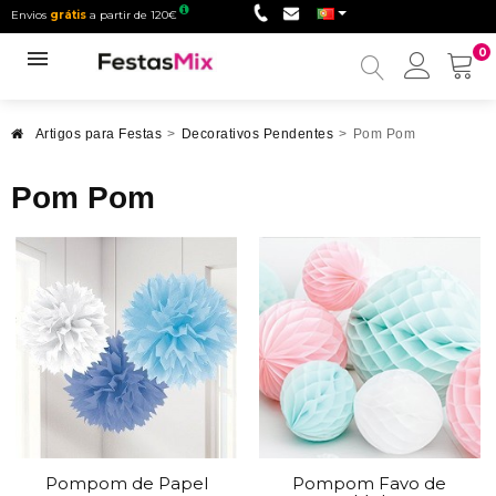
Envios
grátis
a partir de 120€
0
Minha
conta
Artigos para Festas
>
Decorativos Pendentes
>
Pom Pom
Pom Pom
Pompom de Papel
Pompom Favo de