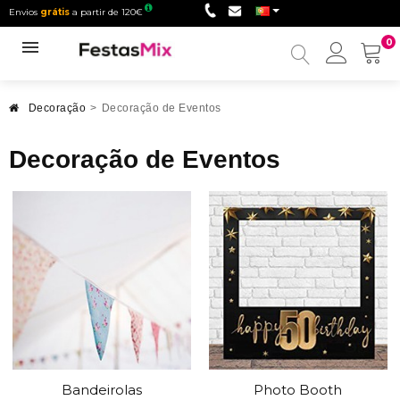
Envios
grátis
a partir de 120€
0
Minha
conta
Decoração
>
Decoração de Eventos
Decoração de Eventos
Bandeirolas
Photo Booth