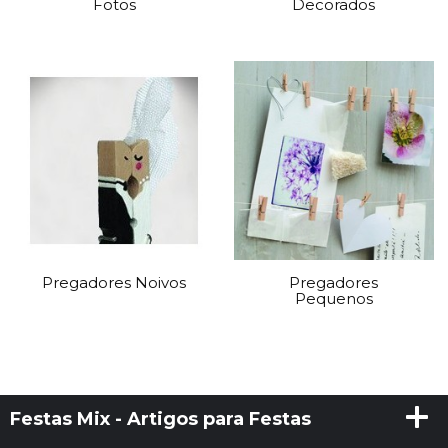
Fotos
Decorados
Pregadores Noivos
Pregadores
Pequenos
Festas Mix - Artigos para Festas