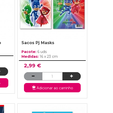
o
Sacos Pj Masks
Pacote:
6 uds
Medidas:
16 x 23 cm
2,99 €
o
Adicionar ao carrinho