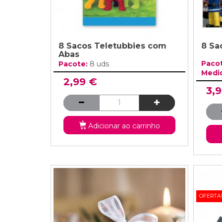
8 Sacos Teletubbies com
8 Sa
Abas
Paco
Pacote:
8 uds
Medi
2,99 €
3,
Adicionar ao carrinho
OFERTA