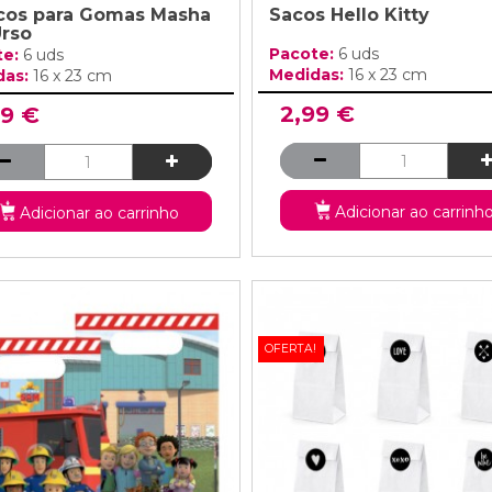
cos para Gomas Masha
Sacos Hello Kitty
Urso
Pacote:
6 uds
te:
6 uds
Medidas:
16 x 23 cm
das:
16 x 23 cm
2,99 €
99 €
Adicionar ao carrinh
Adicionar ao carrinho
OFERTA!