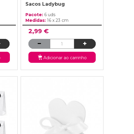
Sacos Ladybug
Pacote:
6 uds
Medidas:
16 x 23 cm
2,99 €
o
Adicionar ao carrinho