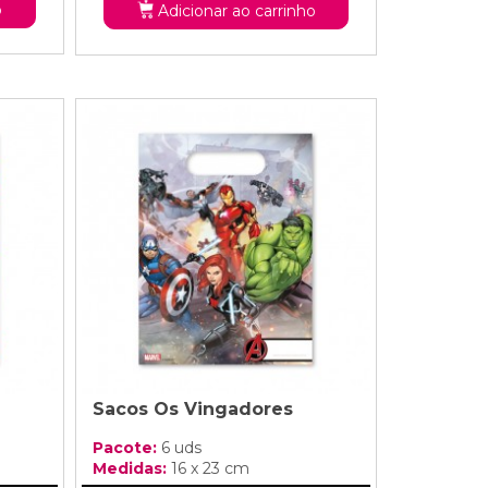
o
Adicionar ao carrinho
Sacos Os Vingadores
Pacote:
6 uds
Medidas:
16 x 23 cm