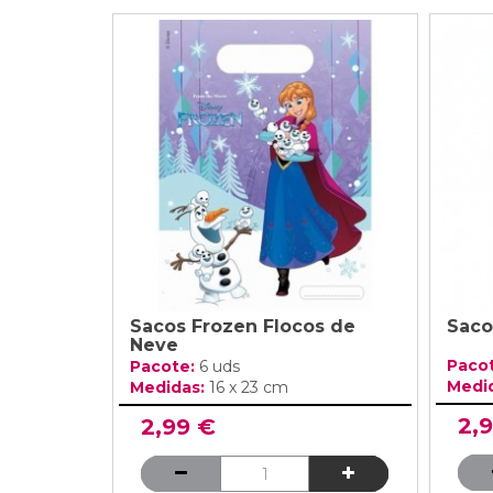
Sacos Frozen Flocos de
Saco
Neve
Paco
Pacote:
6 uds
Medi
Medidas:
16 x 23 cm
2,
2,99 €