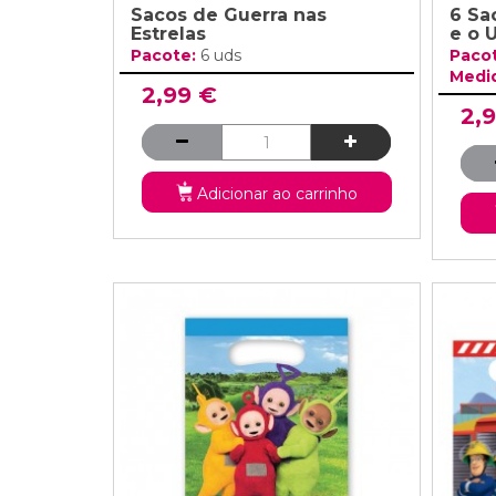
Sacos de Guerra nas
6 Sa
Estrelas
e o 
Pacote:
6 uds
Paco
Medi
2,99 €
2,
Adicionar ao carrinho