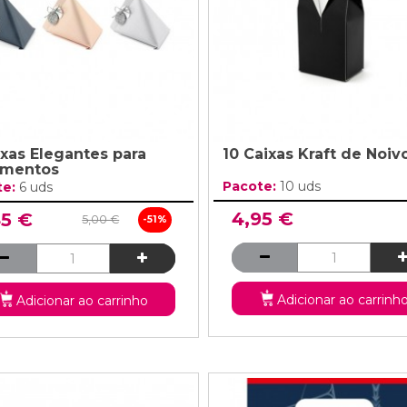
ixas Elegantes para
10 Caixas Kraft de Noiv
amentos
Pacote:
10 uds
te:
6 uds
4,95 €
45 €
5,00 €
-51%
Adicionar ao carrinh
Adicionar ao carrinho