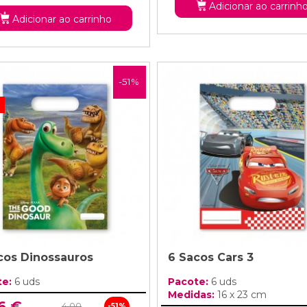
Adicionar ao carrinh
Adicionar ao carrinho
-51%
!
cos Dinossauros
6 Sacos Cars 3
te:
6 uds
Pacote:
6 uds
Medidas:
16 x 23 cm
6 €
4,00
-51%