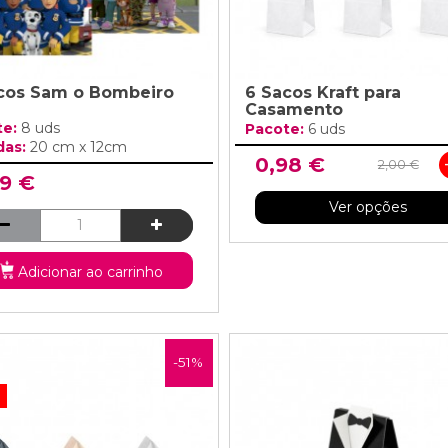
cos Sam o Bombeiro
6 Sacos Kraft para
Casamento
te:
8 uds
Pacote:
6 uds
das:
20 cm x 12cm
0,98 €
2,00 €
99 €
Ver opções
Adicionar ao carrinho
-51%
!