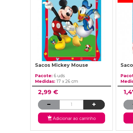
Grinaldas Cas
Ver Mais
Ver Mais
Decoração Aniv
Ver Mais
Ver Mais
Sacos Mickey Mouse
Saco
Pacote:
6 uds
Paco
Medidas:
17 x 26 cm
Medi
2,99 €
1,4
Adicionar ao carrinho