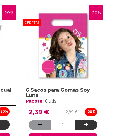
-20%
-20%
OFERTA!
veual
6 Sacos para Gomas Soy
Luna
Pacote:
6 uds
2,39 €
-20%
2,99 €
-20%