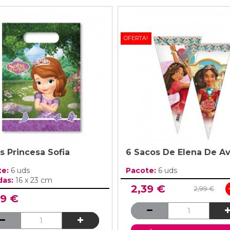
OFERTA!
s Princesa Sofia
6 Sacos De Elena De A
te:
6 uds
Pacote:
6 uds
das:
16 x 23 cm
2,39 €
2,99 €
99 €