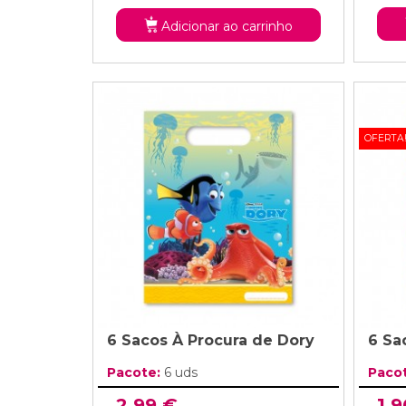
Adicionar ao carrinho
OFERTA
6 Sacos À Procura de Dory
6 Sa
Pacote:
6 uds
Paco
2,99 €
1,9