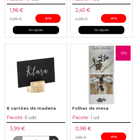
1,96 €
2,45 €
3,99 €
-51%
4,99 €
-51%
Ver opções
Ver opções
-51%
6 cartões de madeira
Folhas de mesa
Pacote:
6 uds
Pacote:
1 ud
3,99 €
0,98 €
1,99 €
-51%