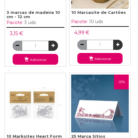
3 marcas de madeira 10
10 Marcasite de Cartões
cm - 12 cm
Pacote:
10 uds
Pacote:
3 uds
4,99 €
3,15 €
Adicionar
Adicionar
-51%
10 Marksites Heart Form
25 Marca Sítios