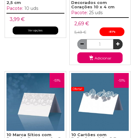
2,5 cm
Decorados com
Corações 10 x 4 cm
Pacote:
10 uds
Pacote:
25 uds
3,99 €
2,69 €
Ver opções
5,49 €
-51%
Adicionar
-51%
-51%
Oferta!
10 Marca Sítios com
10 Cartões com