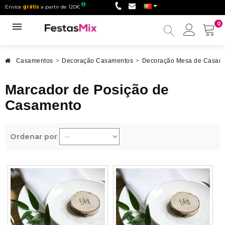
Envios
grátis
a partir de 120€
0
Minha
conta
Casamentos
>
Decoração Casamentos
>
Decoração Mesa de Casam
Marcador de Posição de
Casamento
Ordenar por