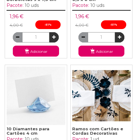
Pacote:
10 uds
Pacote:
10 uds
1,96 €
1,96 €
4,00 €
-51%
4,00 €
-51%
Adicionar
Adicionar
10 Diamantes para
Ramos com Cartões e
Cartões 4 cm
Cordas Decorativas
Pacote:
10 uds
Pacote:
1 ud