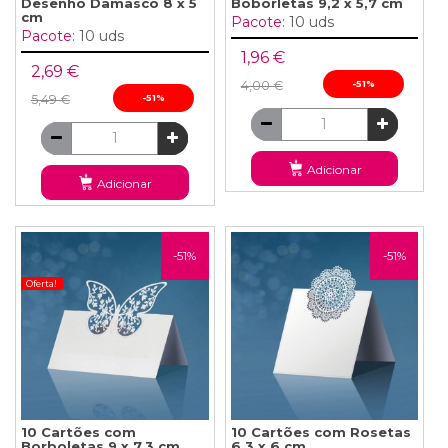
Desenho Damasco 8 x 5
Boborletas 9,2 x 5,7 cm
cm
Pacote:
10 uds
Pacote:
10 uds
1,96 €
2,69 €
4,00 €
-51%
5,49 €
-51%
Adicionar
Adicionar
-51%
-51%
Oferta!
10 Cartões com
10 Cartões com Rosetas
Borboletas 9 x 7,3 cm
6,3 x 6 cm