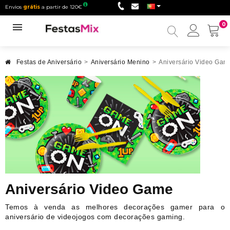
Envios
grátis
a partir de 120€
0
Minha
conta
Festas de Aniversário
>
Aniversário Menino
>
Aniversário Video Gam
Aniversário Video Game
Temos à venda as melhores decorações gamer para o
aniversário de videojogos com decorações gaming.