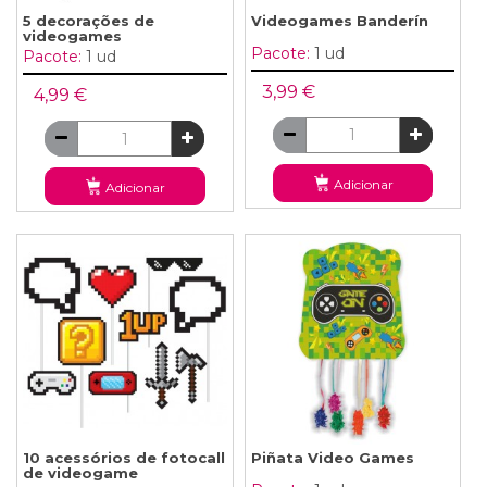
5 decorações de
Videogames Banderín
videogames
Pacote:
1 ud
Pacote:
1 ud
3,99 €
4,99 €
Adicionar
Adicionar
10 acessórios de fotocall
Piñata Video Games
de videogame