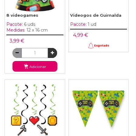
8 videogames
Videogos de Guirnalda
Pacote:
6 uds
Pacote:
1 ud
Medidas:
12 x 16 cm
4,99 €
3,99 €
Esgotado
Adicionar