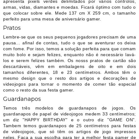
apresenta pixels verdes delimitados por vários controlos,
armas, vidas, diamantes e moedas. Ficará óptimo com tudo o
que colocar sobre ele. Mede 137 cm X 259 cm, o tamanho
perfeito para uma mesa de aniversário gamer.
Pratos
Lembre-se que os seus pequenos jogadores precisam de uma
pausa... afinal de contas, tudo o que se aventurar os deixa
com fome. Por isso, temos a solução perfeita para que comam
muito bolo e sejam felizes, enquanto não é necessário lavá-
los e serem felizes também. Os nosss pratos de cartão são
descartáveis, vêm em embalagens de oito e em dois
tamanhos diferentes, 18 e 23 centímetros. Ambos têm o
mesmo design que o resto dos artigos e decorações de
videojogos para tornar o momento de comer tão especial
como o resto da sua festa gamer.
Guardanapos
Temos três modelos de guardanapos de jogos. Os
guardanapos de papel de videojogos medem 33 centímetros;
um diz "HAPPY BIRTHDAY" e o outro diz "GAME ON".
Tambem temos guardanapos de 25 centímetros para festas
de videojogos, que só têm os artigos de jogo impressos
neles. Faça a sua escolha para ter a melhor festa gamer de