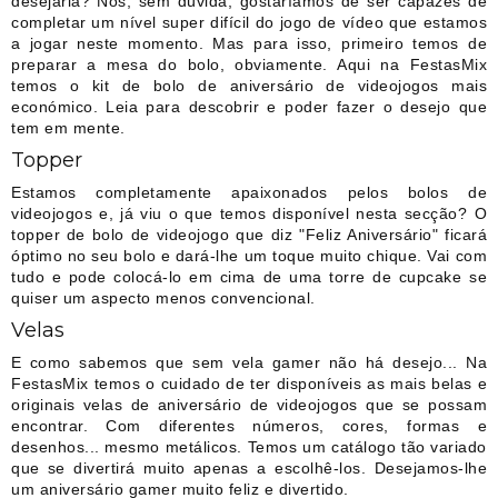
desejaria? Nós, sem dúvida, gostaríamos de ser capazes de
completar um nível super difícil do jogo de vídeo que estamos
a jogar neste momento. Mas para isso, primeiro temos de
preparar a mesa do bolo, obviamente. Aqui na FestasMix
temos o kit de bolo de aniversário de videojogos mais
económico. Leia para descobrir e poder fazer o desejo que
tem em mente.
Topper
Estamos completamente apaixonados pelos bolos de
videojogos e, já viu o que temos disponível nesta secção? O
topper de bolo de videojogo que diz "Feliz Aniversário" ficará
óptimo no seu bolo e dará-lhe um toque muito chique. Vai com
tudo e pode colocá-lo em cima de uma torre de cupcake se
quiser um aspecto menos convencional.
Velas
E como sabemos que sem vela gamer não há desejo... Na
FestasMix temos o cuidado de ter disponíveis as mais belas e
originais velas de aniversário de videojogos que se possam
encontrar. Com diferentes números, cores, formas e
desenhos... mesmo metálicos. Temos um catálogo tão variado
que se divertirá muito apenas a escolhê-los. Desejamos-lhe
um aniversário gamer muito feliz e divertido.