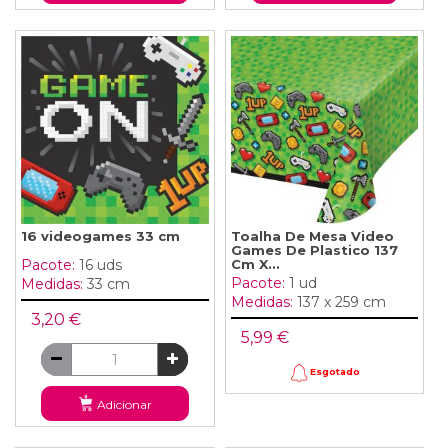
16 videogames 33 cm
Toalha De Mesa Video
Games De Plastico 137
Cm X...
Pacote:
16 uds
Pacote:
1 ud
Medidas:
33 cm
Medidas:
137 x 259 cm
3,20 €
5,99 €
Esgotado
Adicionar