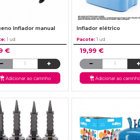
eno inflador manual
Inflador elétrico
te:
1 ud
Pacote:
1 ud
9 €
19,99 €
Adicionar ao carrinho
Adicionar ao carrinh