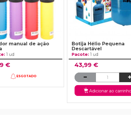
ador manual de ação
Botija Hélio Pequena
a
Descartável
te:
1 ud
Pacote:
1 ud
99 €
43,99 €
ESGOTADO
Adicionar ao carrinh