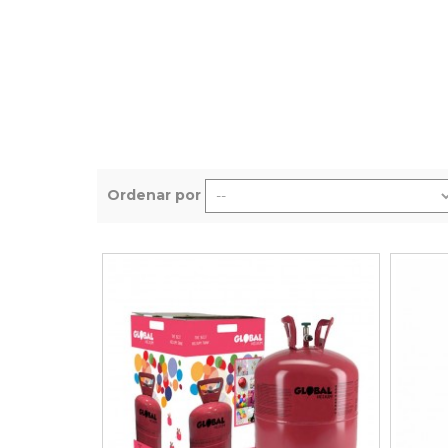
Grinaldas Cas
Ver Mais
Ver Mais
Decoração Aniv
Ver Mais
Ver Mais
Ordenar por