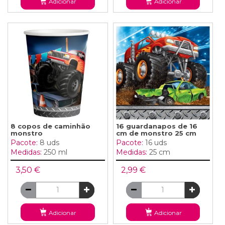
Adicionar
Adicionar
8 copos de caminhão
16 guardanapos de 16
monstro
cm de monstro 25 cm
Pacote:
8 uds
Pacote:
16 uds
Medidas:
250 ml
Medidas:
25 cm
3,50 €
2,99 €
Adicionar
Adicionar