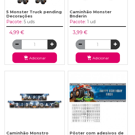
5 Monster Truck pending
Caminhão Monster
Decorações
Bnderin
Pacote:
5 uds
Pacote:
1 ud
4,99 €
3,99 €
Adicionar
Adicionar
Caminhão Monstro
Pôster com adesivos de