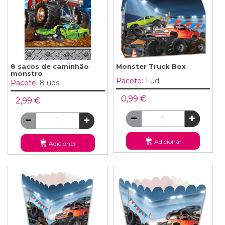
8 sacos de caminhão
Monster Truck Box
monstro
Pacote:
1 ud
Pacote:
8 uds
0,99 €
2,99 €
Adicionar
Adicionar