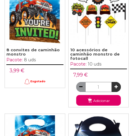
8 convites de caminhão
10 acessórios de
monstro
caminhão monstro de
fotocall
Pacote:
8 uds
Pacote:
10 uds
3,99 €
7,99 €
Esgotado
Adicionar