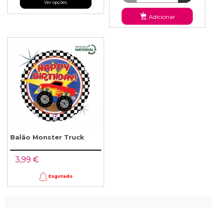
Ver opções
Adicionar
Balão Monster Truck
3,99 €
Esgotado