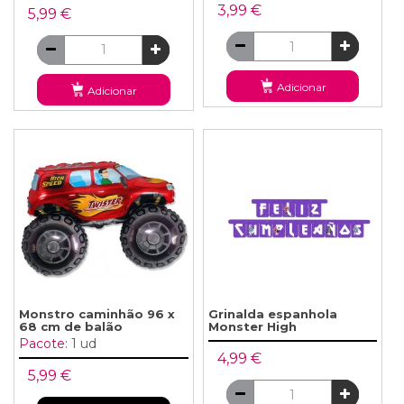
3,99 €
5,99 €
Adicionar
Adicionar
Monstro caminhão 96 x
Grinalda espanhola
68 cm de balão
Monster High
Pacote:
1 ud
4,99 €
5,99 €