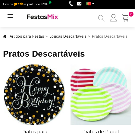
Envios
grátis
a partir de 120€
0
Minha
conta
Artigos para Festas
>
Louças Descartáveis
>
Pratos Descartáveis
Pratos Descartáveis
Pratos para
Pratos de Papel