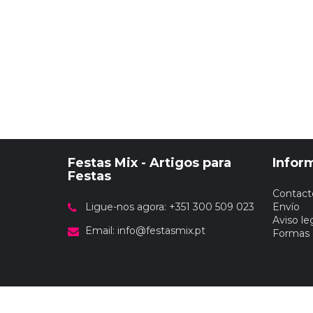
Grinaldas Cas
Ver Mais
Ver Mais
Decoração Aniv
Ver Mais
Ver Mais
Festas Mix - Artigos para
Infor
Festas
Contact
Ligue-nos agora: +351 300 509 023
Envío
Aviso le
Email:
info@festasmix.pt
Formas