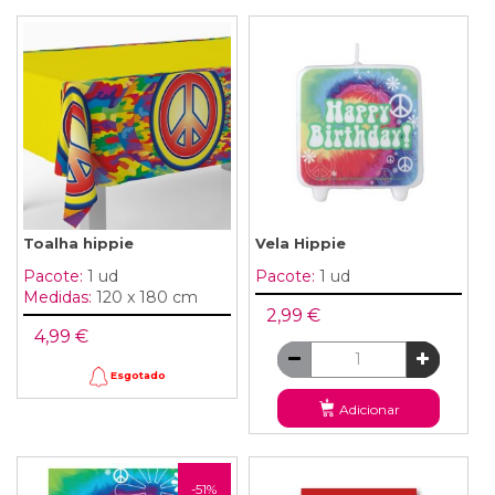
Toalha hippie
Vela Hippie
Pacote:
1 ud
Pacote:
1 ud
Medidas:
120 x 180 cm
2,99 €
4,99 €
Esgotado
Adicionar
-51%