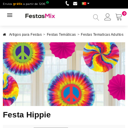
Envios
grátis
a partir de 120€
0
Minha
conta
Artigos para Festas
>
Festas Temáticas
>
Festas Tematicas Adultos
>
Festa Hippie