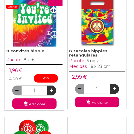
Oferta!
8 convites hippie
8 sacolas hippies
retangulares
Pacote:
8 uds
Pacote:
6 uds
Medidas:
16 x 23 cm
1,96 €
2,99 €
4,00 €
-51%
Adicionar
Adicionar