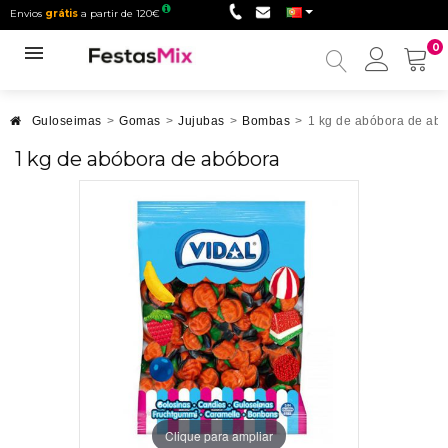
Envios
grátis
a partir de 120€
0
Minha
conta
Guloseimas
>
Gomas
>
Jujubas
>
Bombas
>
1 kg de abóbora de ab
1 kg de abóbora de abóbora
Clique para ampliar