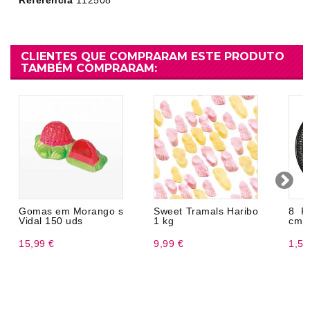
Referência
112508
CLIENTES QUE COMPRARAM ESTE PRODUTO
TAMBÉM COMPRARAM:
Gomas em Morango s
Sweet Tramals Haribo
8 P
Vidal 150 uds
1 kg
cm
15,99 €
9,99 €
1,57