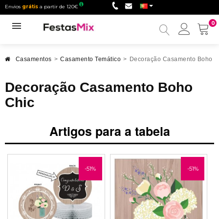
Envios
grátis
a partir de 120€
0
Minha
conta
Casamentos
>
Casamento Temático
>
Decoração Casamento Boho C
Decoração Casamento Boho
Chic
Artigos para a tabela
-51%
-51%