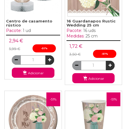
Centro de casamento
16 Guardanapos Rustic
rústico
Wedding 25 cm
Pacote:
1 ud
Pacote:
16 uds
Medidas:
25 cm
2,94 €
1,72 €
5,99 €
-51%
3,50 €
-51%
Adicionar
Adicionar
-51%
-51%