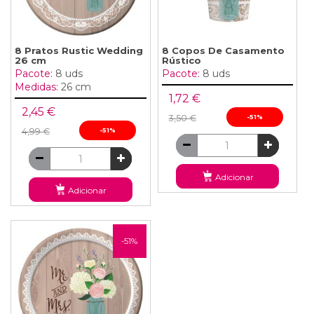
8 Pratos Rustic Wedding
8 Copos De Casamento
26 cm
Rústico
Pacote:
8 uds
Pacote:
8 uds
Medidas:
26 cm
1,72 €
2,45 €
3,50 €
-51%
4,99 €
-51%
Adicionar
Adicionar
-51%