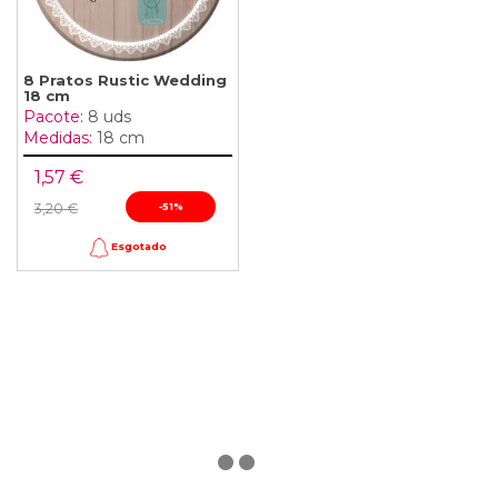
8 Pratos Rustic Wedding
18 cm
Pacote:
8 uds
Medidas:
18 cm
1,57 €
3,20 €
-51%
Esgotado