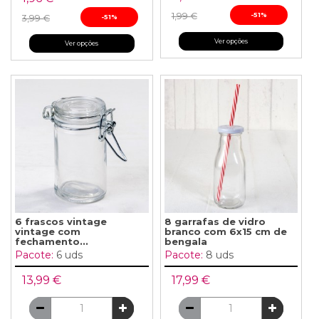
1,99 €
-51%
3,99 €
-51%
Ver opções
Ver opções
6 frascos vintage
8 garrafas de vidro
vintage com
branco com 6x15 cm de
fechamento...
bengala
Pacote:
6 uds
Pacote:
8 uds
13,99 €
17,99 €