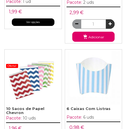
Pacote:
1 ud
Pacote:
2 uds
1,99 €
2,99 €
Ver opções
Adicionar
Oferta!
10 Sacos de Papel
6 Caixas Com Listras
Chevron
Pacote:
6 uds
Pacote:
10 uds
0,98 €
1,96 €