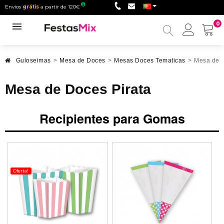
Envios
grátis
a partir de 120€
0
Minha
conta
Guloseimas
>
Mesa de Doces
>
Mesas Doces Tematicas
>
Mesa de D
Mesa de Doces Pirata
Recipientes para Gomas
Oferta!