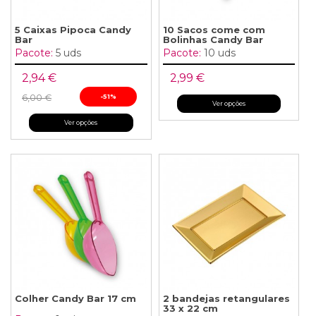
5 Caixas Pipoca Candy
10 Sacos come com
Bar
Bolinhas Candy Bar
Pacote:
5 uds
Pacote:
10 uds
2,94 €
2,99 €
6,00 €
-51%
Ver opções
Ver opções
Colher Candy Bar 17 cm
2 bandejas retangulares
33 x 22 cm