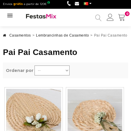
Envios
grátis
a partir de 120€
0
Minha
conta
Casamentos
>
Lembrancinhas de Casamento
>
Pai Pai Casamento
Pai Pai Casamento
Ordenar por