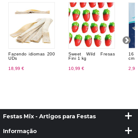
Fazendo idiomas 200
Sweet Wild Fresas
16 
UDs
Fini 1 kg
cm
18,99 €
10,99 €
2,99
Festas Mix - Artigos para Festas
Informação