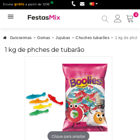
Envios
grátis
a partir de 120€
0
Minha
conta
Guloseimas
>
Gomas
>
Jujubas
>
Chuches tubarões
>
1 kg de phch
1 kg de phches de tubarão
Clique para ampliar