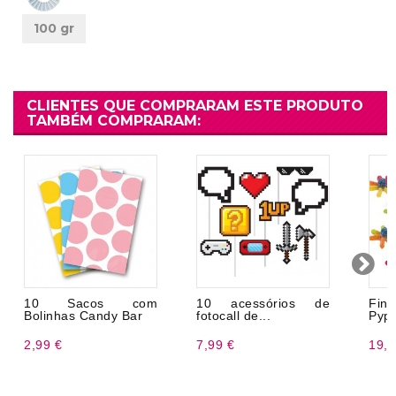
100 gr
CLIENTES QUE COMPRARAM ESTE PRODUTO
TAMBÉM COMPRARAM:
10 Sacos com
10 acessórios de
Fin
Bolinhas Candy Bar
fotocall de...
Pypi
2,99 €
7,99 €
19,9