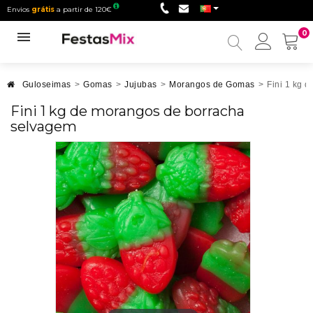
Envios
grátis
a partir de 120€
0
Minha
conta
Guloseimas
>
Gomas
>
Jujubas
>
Morangos de Gomas
>
Fini 1 kg 
Fini 1 kg de morangos de borracha
selvagem