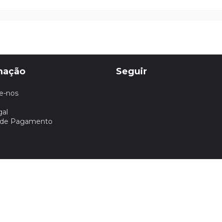
mação
Seguir
e-nos
gal
 de Pagamento