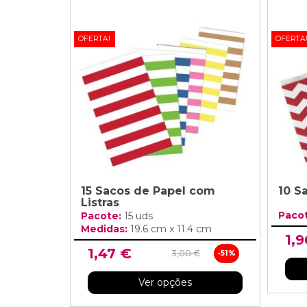
OFERTA!
OFERTA
15 Sacos de Papel com
10 S
Listras
Paco
Pacote:
15 uds
Medidas:
19.6 cm x 11.4 cm
1,9
1,47 €
3,00 €
-51%
Ver opções