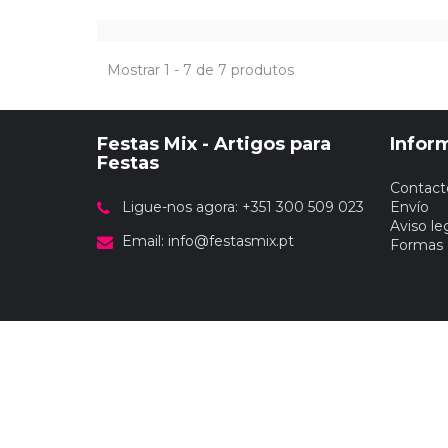
Mostrar 1 - 7 de 7 produtos
Festas Mix - Artigos para
Infor
Festas
Contact
Ligue-nos agora: +351 300 509 023
Envío
Aviso le
Email:
info@festasmix.pt
Formas