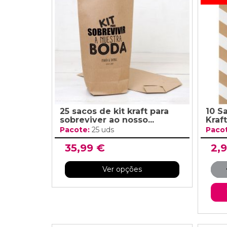
Grinaldas Cas
Ver Mais
Ver Mais
Decoração Aniv
Ver Mais
Ver Mais
25 sacos de kit kraft para
10 S
sobreviver ao nosso...
Kraft
Pacote:
25 uds
Paco
35,99 €
2,
Ver opções