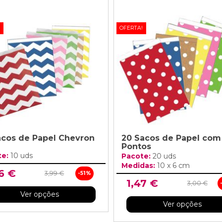
!
OFERTA!
acos de Papel Chevron
20 Sacos de Papel com
Pontos
te:
10 uds
Pacote:
20 uds
Medidas:
10 x 6 cm
6 €
3,99 €
-51%
1,47 €
3,00 €
Ver opções
Ver opções