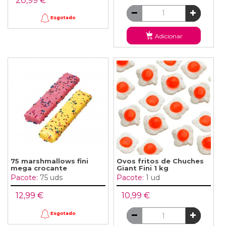
20,99 €
Esgotado
Adicionar
75 marshmallows fini
Ovos fritos de Chuches
mega crocante
Giant Fini 1 kg
Pacote:
75 uds
Pacote:
1 ud
12,99 €
10,99 €
Esgotado