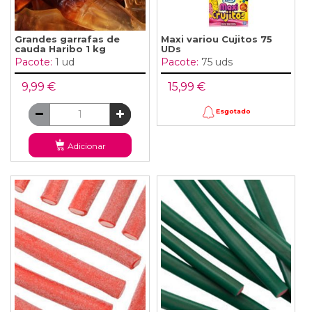
Grandes garrafas de
Maxi variou Cujitos 75
cauda Haribo 1 kg
UDs
Pacote:
1 ud
Pacote:
75 uds
9,99 €
15,99 €
Esgotado
Adicionar