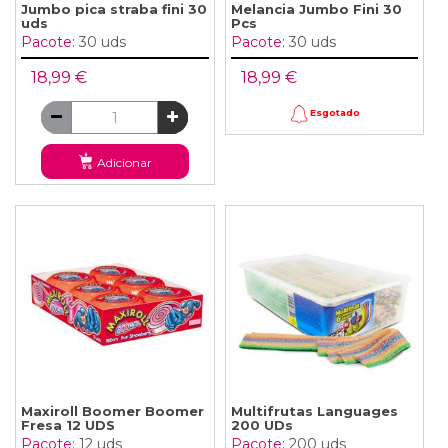
Jumbo pica straba fini 30
Melancia Jumbo Fini 30
uds
Pcs
Pacote:
30 uds
Pacote:
30 uds
18,99 €
18,99 €
Esgotado
Adicionar
Maxiroll Boomer Boomer
Multifrutas Languages ​​
Fresa 12 UDS
200 UDs
Pacote:
12 uds
Pacote:
200 uds