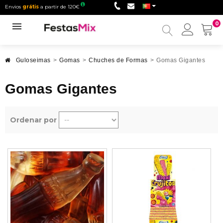
Envios
grátis
a partir de 120€
0
Minha
conta
Guloseimas
>
Gomas
>
Chuches de Formas
>
Gomas Gigantes
Gomas Gigantes
Ordenar por