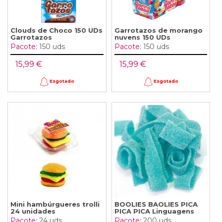
Clouds de Choco 150 UDs
Garrotazos de morango
Garrotazos
nuvens 150 UDs
Pacote:
150 uds
Pacote:
150 uds
15,99 €
15,99 €
Esgotado
Esgotado
Mini hambúrgueres trolli
BOOLIES BAOLIES PICA
24 unidades
PICA PICA Linguagens
Pacote:
24 uds
Pacote:
200 uds