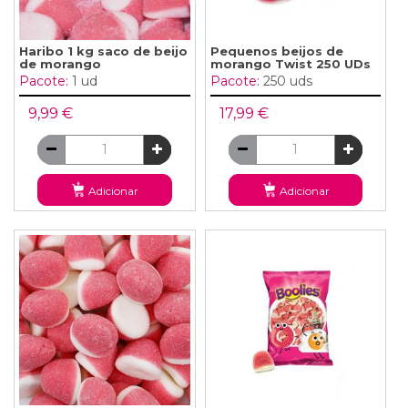
Haribo 1 kg saco de beijo
Pequenos beijos de
de morango
morango Twist 250 UDs
Pacote:
1 ud
Pacote:
250 uds
9,99 €
17,99 €
Adicionar
Adicionar