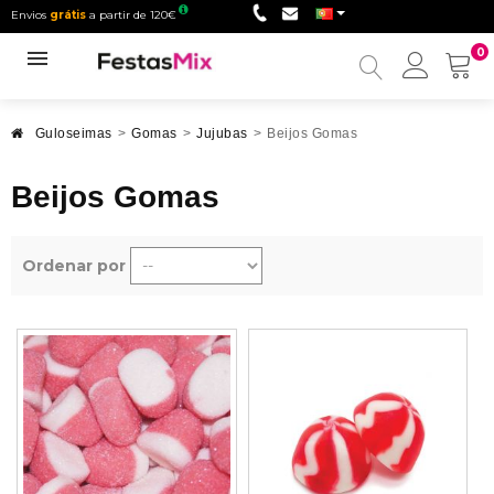
Envios
grátis
a partir de 120€
0
Minha
conta
Guloseimas
>
Gomas
>
Jujubas
>
Beijos Gomas
Beijos Gomas
Ordenar por