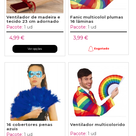
Ventilador de madeira e
Fanic multicolol plumas
tecido 23 cm adornado
16 lâminas
Pacote:
1 ud
Pacote:
1 ud
4,99 €
3,99 €
Esgotado
Ver opções
16 cobertores penas
Ventilador multicolorido
azuis
Pacote:
1 ud
Pacote:
1 ud