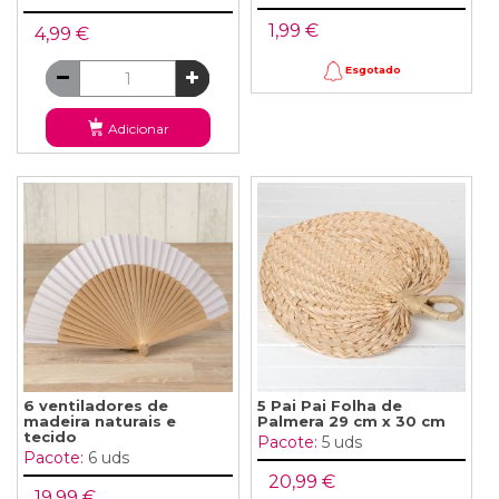
1,99 €
4,99 €
Esgotado
Adicionar
6 ventiladores de
5 Pai Pai Folha de
madeira naturais e
Palmera 29 cm x 30 cm
tecido
Pacote:
5 uds
Pacote:
6 uds
20,99 €
19,99 €