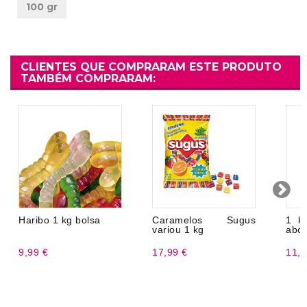
100 gr
CLIENTES QUE COMPRARAM ESTE PRODUTO
TAMBÉM COMPRARAM:
Haribo 1 kg bolsa
Caramelos Sugus
1 k
variou 1 kg
abó
9,99 €
17,99 €
11,9