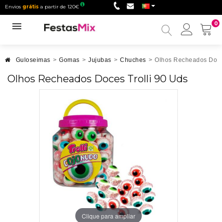
Envios
grátis
a partir de 120€
0
Minha
conta
Guloseimas
>
Gomas
>
Jujubas
>
Chuches
>
Olhos Recheados Doces
Olhos Recheados Doces Trolli 90 Uds
Clique para ampliar