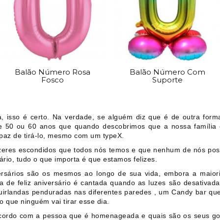
Balão Número Rosa
Balão Número Com
Fosco
Suporte
, isso é certo. Na verdade, se alguém diz que é de outra forma
ue 50 ou 60 anos que quando descobrimos que a nossa família 
paz de tirá-lo, mesmo com um typeX.
zeres escondidos que todos nós temos e que nenhum de nós poss
io, tudo o que importa é que estamos felizes.
versários são os mesmos ao longo de sua vida, embora a maio
 de feliz aniversário é cantada quando as luzes são desativadas
guirlandas penduradas nas diferentes paredes , um Candy bar que
 que ninguém vai tirar esse dia.
cordo com a pessoa que é homenageada e quais são os seus go