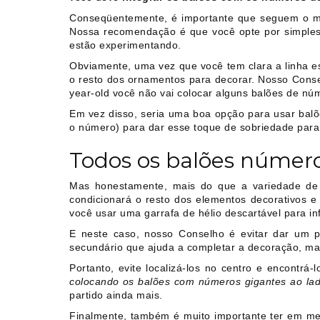
Conseqüentemente, é importante que seguem o me
Nossa recomendação é que você opte por simples b
estão experimentando.
Obviamente, uma vez que você tem clara a linha es
o resto dos ornamentos para decorar. Nosso Conse
year-old você não vai colocar alguns balões de núm
Em vez disso, seria uma boa opção para usar bal
o número) para dar esse toque de sobriedade para 
Todos os balões número
Mas honestamente, mais do que a variedade de b
condicionará o resto dos elementos decorativos e s
você usar uma garrafa de hélio descartável para inf
E neste caso, nosso Conselho é evitar dar um 
secundário que ajuda a completar a decoração, ma
Portanto, evite localizá-los no centro e encontr
colocando os balões com números gigantes ao lado
partido ainda mais.
Finalmente, também é muito importante ter em me