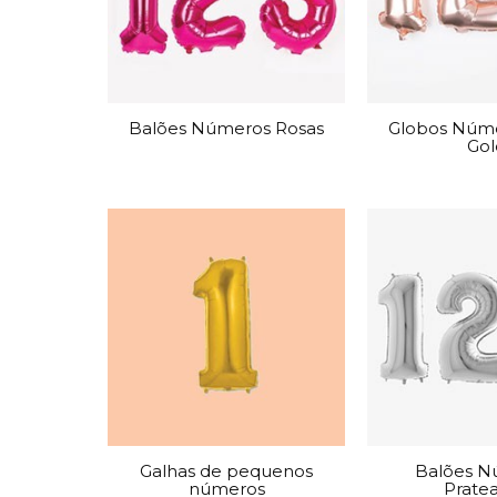
Grinaldas Cas
Ver Mais
Ver Mais
Decoração Aniv
Ver Mais
Ver Mais
Balões Números Rosas
Globos Núme
Gol
Galhas de pequenos
Balões N
números
Prate