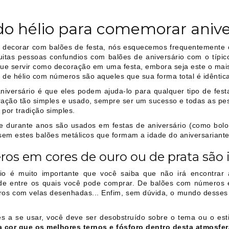
o hélio para comemorar anive
decorar com balões de festa, nós esquecemos frequentemente o e
itas pessoas confundios com balões de aniversário com o típico 
que servir como decoração em uma festa, embora seja este o ma
s de hélio com números são aqueles que sua forma total é idêntic
niversário é que eles podem ajuda-lo para qualquer tipo de fest
ação tão simples e usado, sempre ser um sucesso e todas as pe
por tradição simples.
e durante anos são usados em festas de aniversário (como bolo 
sem estes balões metálicos que formam a idade do aniversariante
s em cores de ouro ou de prata são i
 é muito importante que você saiba que não irá encontrar 
ade entre os quais você pode comprar. De balões com número
tros com velas desenhadas... Enfim, sem dúvida, o mundo desses
s a se usar, você deve ser desobstruído sobre o tema ou o est
 cor que os melhores ternos e fósforo dentro desta atmosfer