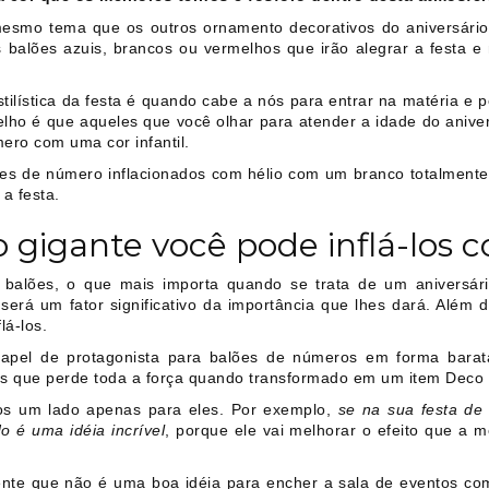
smo tema que os outros ornamento decorativos do aniversário 
alões azuis, brancos ou vermelhos que irão alegrar a festa e m
tilística da festa é quando cabe a nós para entrar na matéria e
lho é que aqueles que você olhar para atender a idade do aniver
ero com uma cor infantil.
ões de número inflacionados com hélio com um branco totalmente
a festa.
 gigante você pode inflá-los c
alões, o que mais importa quando se trata de um aniversário 
erá um fator significativo da importância que lhes dará. Além de
lá-los.
papel de protagonista para balões de números em forma bar
s que perde toda a força quando transformado em um item Deco r
á-los um lado apenas para eles. Por exemplo,
se na sua festa de
 é uma idéia incrível
, porque ele vai melhorar o efeito que a
nte que não é uma boa idéia para encher a sala de eventos co