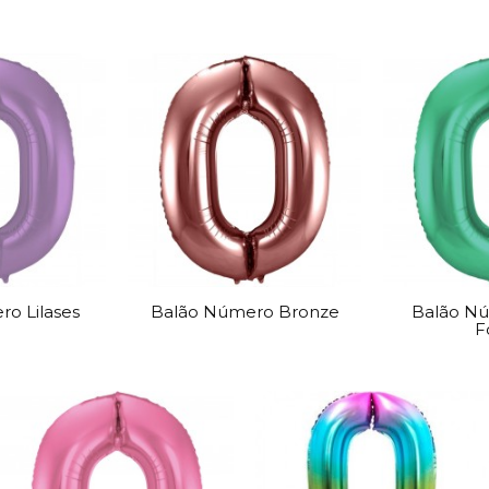
o Lilases
Balão Número Bronze
Balão N
F