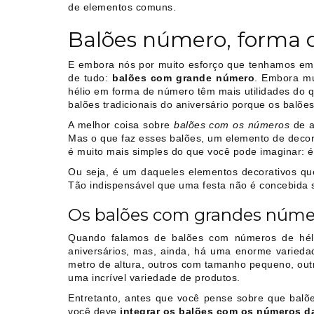
de elementos comuns.
Balões número, forma d
E embora nós por muito esforço que tenhamos em 
de tudo:
balões com grande número
. Embora mu
hélio em forma de número têm mais utilidades do 
balões tradicionais do aniversário porque os balõe
A melhor coisa sobre
balões com os números
de a
Mas o que faz esses balões, um elemento de decor
é muito mais simples do que você pode imaginar: é 
Ou seja, é um daqueles elementos decorativos qu
Tão indispensável que uma festa não é concebida 
Os balões com grandes número
Quando falamos de balões com números de hélio
aniversários, mas, ainda, há uma enorme varied
metro de altura, outros com tamanho pequeno, ou
uma incrível variedade de produtos.
Entretanto, antes que você pense sobre que balõe
você deve
integrar os balões com os números da