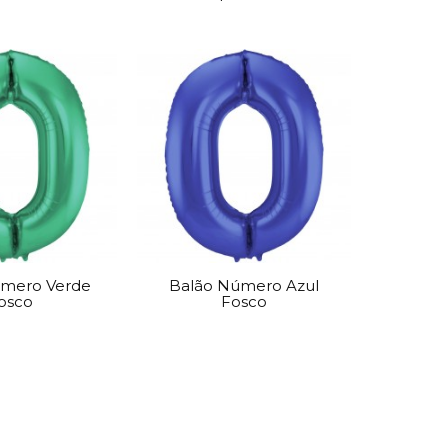
úmero Verde
Balão Número Azul
osco
Fosco