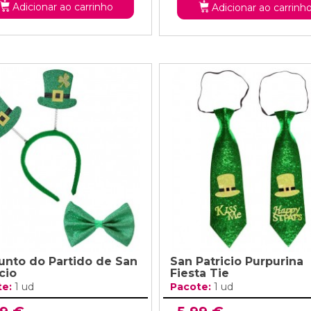
Adicionar ao carrinho
Adicionar ao carrinh
unto do Partido de San
San Patricio Purpurina
cio
Fiesta Tie
te:
1 ud
Pacote:
1 ud