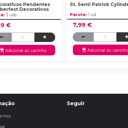
corativos Pendentes
St. Senti Patrick Cylind
berfest Decorativos
Pacote:
1 ud
te:
3 uds
7,99 €
49 €
Adicionar ao carrinh
Adicionar ao carrinho
mação
Seguir
e-nos
gal