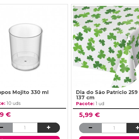
opos Mojito 330 ml
Dia do São Patrício 259
137 cm
te:
10 uds
Pacote:
1 ud
99 €
5,99 €