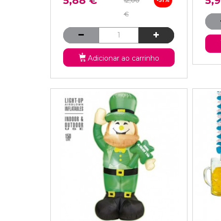
5,88 €
5,
12,00
-51%
€
Adicionar ao carrinho