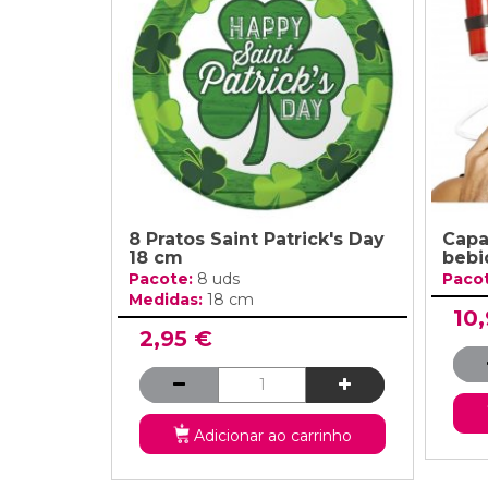
Grinaldas Cas
Ver Mais
Ver Mais
Decoração Aniv
Ver Mais
Ver Mais
8 Pratos Saint Patrick's Day
Capa
18 cm
bebi
Pacote:
8 uds
Paco
Medidas:
18 cm
10
2,95 €
Adicionar ao carrinho