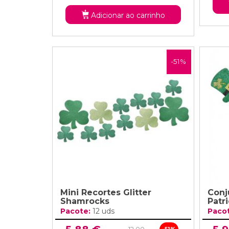
Adicionar ao carrinho
-51%
Mini Recortes Glitter
Conj
Shamrocks
Patri
Pacote:
12 uds
Paco