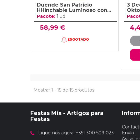
Duende San Patricio
3 De
HHinchable Luminoso con...
Okto
Pacote:
1 ud
Paco
58,99 €
4,
ESGOTADO
Mostrar 1 - 15 de 15 produtos
Festas Mix - Artigos para
Infor
Festas
Contact
Ligue-nos agora: +351 300 509 023
Envío
Aviso le