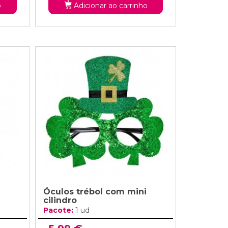
o
Adicionar ao carrinho
Óculos trébol com mini
cilindro
Pacote:
1 ud