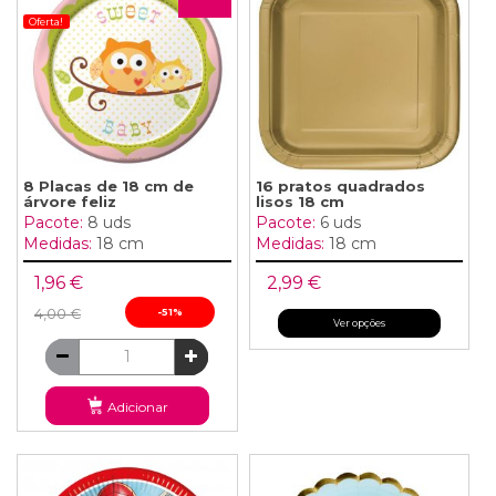
Oferta!
8 Placas de 18 cm de
16 pratos quadrados
árvore feliz
lisos 18 cm
Pacote:
8 uds
Pacote:
6 uds
Medidas:
18 cm
Medidas:
18 cm
1,96 €
2,99 €
4,00 €
-51%
Ver opções
Adicionar