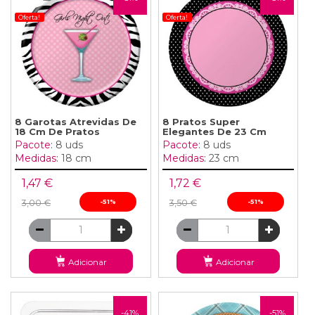
Oferta!
Oferta!
8 Garotas Atrevidas De
8 Pratos Super
18 Cm De Pratos
Elegantes De 23 Cm
Pacote:
8 uds
Pacote:
8 uds
Medidas:
18 cm
Medidas:
23 cm
1,47 €
1,72 €
3,00 €
-51%
3,50 €
-51%
Adicionar
Adicionar
-41%
-51%