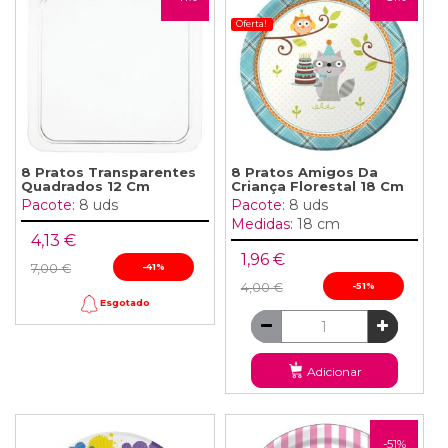
Oferta!
8 Pratos Transparentes
8 Pratos Amigos Da
Quadrados 12 Cm
Criança Florestal 18 Cm
Pacote:
8 uds
Pacote:
8 uds
Medidas:
18 cm
4,13 €
1,96 €
7,00 €
-41%
4,00 €
-51%
Esgotado
Adicionar
-51%