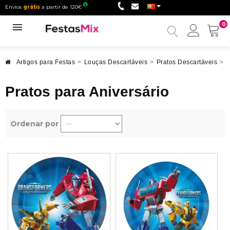
Envios
grátis
a partir de 120€
0
Minha
conta
Artigos para Festas
>
Louças Descartáveis
>
Pratos Descartáveis
>
P
Pratos para Aniversário
Ordenar por