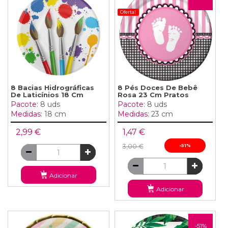
Oferta!
8 Bacias Hidrográficas
8 Pés Doces De Bebê
De Laticínios 18 Cm
Rosa 23 Cm Pratos
Pacote:
8 uds
Pacote:
8 uds
Medidas:
18 cm
Medidas:
23 cm
2,99 €
1,47 €
3,00 €
-51%
Adicionar
Adicionar
-51%