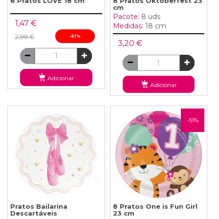
6 Pratos LOVE 18 cm
8 Pratos Oktoberfest 23
cm
Pacote:
8 uds
1,47 €
Medidas:
18 cm
2,99 €
-51%
3,20 €
Adicionar
Adicionar
-51%
Pratos Bailarina
8 Pratos One is Fun Girl
Descartáveis
23 cm